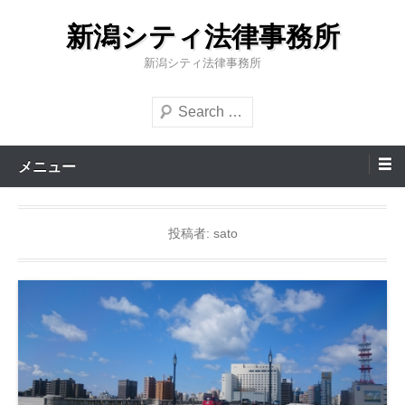
コ
新潟シティ法律事務所
ン
テ
新潟シティ法律事務所
ン
検
ツ
索
へ
ス
メニュー
キ
ッ
投稿者:
sato
プ