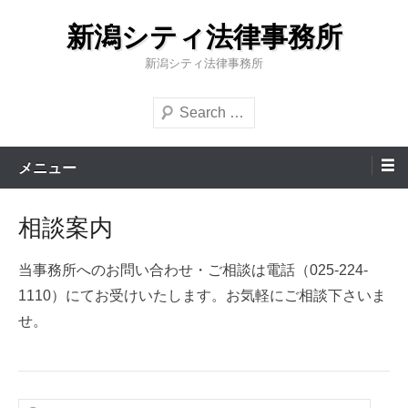
コ
新潟シティ法律事務所
ン
テ
新潟シティ法律事務所
ン
検
ツ
索
へ
ス
メニュー
キ
ッ
相談案内
プ
当事務所へのお問い合わせ・ご相談は電話（025-224-
1110）にてお受けいたします。お気軽にご相談下さいま
せ。