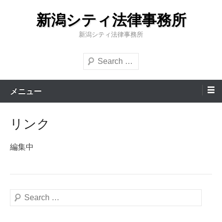
コ
新潟シティ法律事務所
ン
テ
新潟シティ法律事務所
ン
検
ツ
索
へ
ス
メニュー
キ
ッ
リンク
プ
編集中
検
索