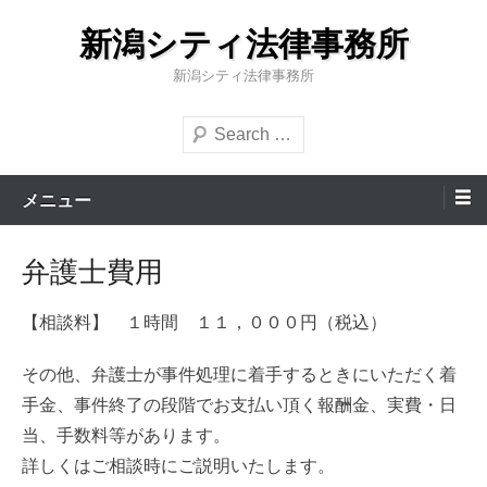
コ
新潟シティ法律事務所
ン
テ
新潟シティ法律事務所
ン
検
ツ
索
へ
ス
メニュー
キ
ッ
弁護士費用
プ
【相談料】 １時間 １１，０００円（税込）
その他、弁護士が事件処理に着手するときにいただく着
手金、事件終了の段階でお支払い頂く報酬金、実費・日
当、手数料等があります。
詳しくはご相談時にご説明いたします。