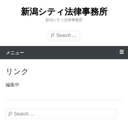
コ
新潟シティ法律事務所
ン
テ
新潟シティ法律事務所
ン
検
ツ
索
へ
ス
メニュー
キ
ッ
リンク
プ
編集中
検
索