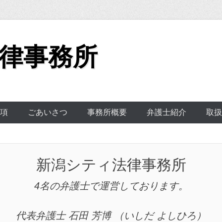
律事務所
項
ごあいさつ
事務所概要
弁護士紹介
取扱
新潟シティ法律事務所
4名の弁護士で運営しております。
代表弁護士 石田 芳博 （いしだ よしひろ）