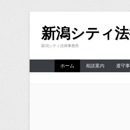
コ
ン
新潟シティ法
テ
ン
新潟シティ法律事務所
ツ
へ
ス
ホーム
相談案内
遵守事
キ
ッ
プ