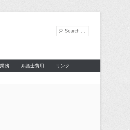
検
索
業務
弁護士費用
リンク