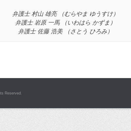
弁護士 村山 雄亮 （むらやま ゆうすけ）
弁護士 岩原 一馬 （いわはら かずま）
弁護士 佐藤 浩美 （さとう ひろみ）
hts Reserved.