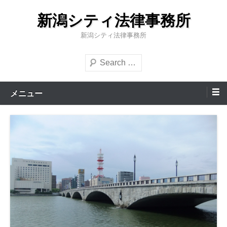
コ
新潟シティ法律事務所
ン
テ
新潟シティ法律事務所
ン
検
ツ
索
へ
ス
メニュー
キ
ッ
プ