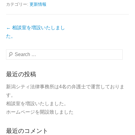
カテゴリー:
更新情報
投
←
相談室を増設いたしまし
稿
た。
ナ
ビ
検
ゲ
索
ー
最近の投稿
シ
ョ
新潟シティ法律事務所は4名の弁護士で運営しておりま
ン
す。
相談室を増設いたしました。
ホームページを開設致しました
最近のコメント