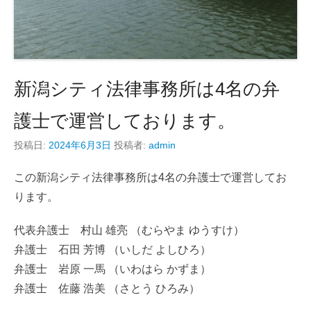
新潟シティ法律事務所は4名の弁
護士で運営しております。
投稿日:
2024年6月3日
投稿者:
admin
この新潟シティ法律事務所は4名の弁護士で運営してお
ります。
代表弁護士 村山 雄亮 （むらやま ゆうすけ）
弁護士 石田 芳博 （いしだ よしひろ）
弁護士 岩原 一馬 （いわはら かずま）
弁護士 佐藤 浩美 （さとう ひろみ）